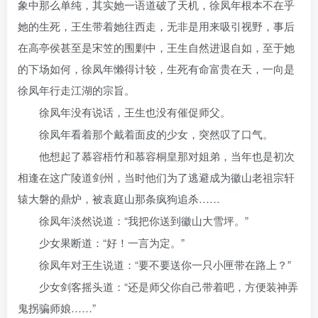
象中那么单纯，其实她一语道破了天机，徐凤年根本不在乎
她的生死，王生带着她往西走，无非是用来吸引视野，事后
在高亭侯甚至是宋笠的围剿中，王生自然进退自如，至于她
的下场如何，徐凤年懒得计较，生死有命富贵在天，一向是
徐凤年行走江湖的宗旨。
徐凤年没有说话，王生也没有催促师父。
徐凤年看着那个戴着面皮的少女，突然叹了口气。
他想起了慕容梧竹和慕容桐皇那对姐弟，当年也是初次
相逢在这广陵道剑州，当时他们为了逃避成为徽山老祖宗轩
辕大磐的鼎炉，被袁庭山那条疯狗追杀……
徐凤年淡然说道：“我把你送到徽山大雪坪。”
少女果断道：“好！一言为定。”
徐凤年对王生说道：“要不要送你一只小匣带在路上？”
少女剑客摇头道：“还是师父你自己带着吧，方便装神弄
鬼拐骗师娘……”