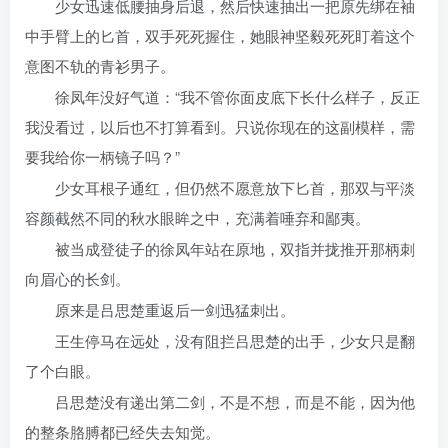
少女迅速低腰抽身后退，然后快速抽出一把原先绑在袖
中手臂上的匕首，双手死死握住，她眼神坚毅死死盯着这个
意图不轨的青衫男子。
徐凤年没好气道：“我不管你面皮底下长什么样子，反正
我没看过，以后也不打算看到。只说你现在的这副模样，需
要我给你一柄镜子吗？”
少女耳根子通红，但仍然不愿意放下匕首，那双与平淡
容颜截然不同的秋水眼眸之中，充满着唾弃和鄙夷。
被当成登徒子的徐凤年站在原地，双指并拢推开那柄刺
向眉心的长剑。
原来是吕思楚重返后一剑迅猛刺出。
王生停马在远处，没有阻拦吕思楚的出手，少女只是翻
了个白眼。
吕思楚没有递出第二剑，不是不想，而是不能，因为他
的整条胳膊都已经失去知觉。