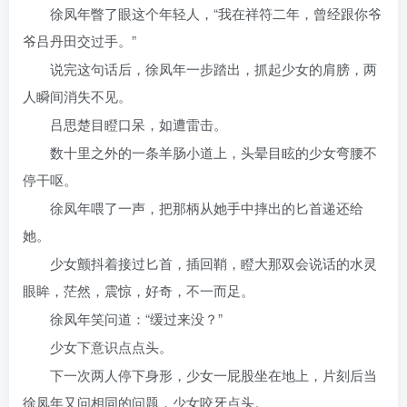
徐凤年瞥了眼这个年轻人，“我在祥符二年，曾经跟你爷
爷吕丹田交过手。”
说完这句话后，徐凤年一步踏出，抓起少女的肩膀，两
人瞬间消失不见。
吕思楚目瞪口呆，如遭雷击。
数十里之外的一条羊肠小道上，头晕目眩的少女弯腰不
停干呕。
徐凤年喂了一声，把那柄从她手中摔出的匕首递还给
她。
少女颤抖着接过匕首，插回鞘，瞪大那双会说话的水灵
眼眸，茫然，震惊，好奇，不一而足。
徐凤年笑问道：“缓过来没？”
少女下意识点点头。
下一次两人停下身形，少女一屁股坐在地上，片刻后当
徐凤年又问相同的问题，少女咬牙点头。