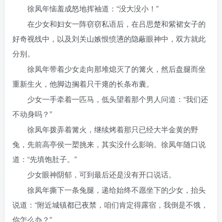
徐凤年恼羞成怒地挥袖道：“没大没小！”
在少女和妇女一阵窃窃私语后，在吕思楚和紫裙女子的
好奇视线中，以及刘关山嫉恨愤懑的隐蔽眼神中，双方就此
分别。
徐凤年带着少女走向那堆熄灭了的篝火，然后盘腿而坐
重新生火，他脚边搁着只干瘪的长条布囊。
少女一手牵着一匹马，低头望着那个男人问道：“我们还
不动身吗？”
徐凤年拨弄着篝火，继续烤着那只已经大半金黄的野
兔，先前高亭侯一槊挑来，其实没什么影响。徐凤年随口说
道：“先填饱肚子。”
少女眼神阴郁，可到最后还是没有开口说话。
徐凤年撕下一条兔腿，递给始终不愿坐下的少女，抬头
说道：“附近城镇都已夜禁，咱们肯定得露宿，我倒是不饿，
你怎么办？”