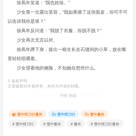
徐凤年笑道：“我也姓徐。”
少女第一次露出笑容，“我如果摘了这张面皮，你可不可
以告诉我你是谁？”
徐凤年反问道：“我脱了衣服，你脱不脱？”
少女再次无言以对。
徐凤年蹲下身，拔出一根生长在石缝间的小草，放在嘴
里轻轻咀嚼着。
少女望着他的侧脸，不知她在想些什么。
©
版权声明
文章版权归作者所有，未经允许请勿转载。
THE END
雪中悍刀行番外
雪中悍刀行
雪中番外
# 雪中悍刀行
# 雪中番外
# 番外
# 雪中悍刀行番外