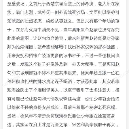
垒壁战场，之前死于西楚京城庙堂上的孙希济，老人所在家
族，满门忠烈，武将无一例外皆战死沙场，文臣则以堪称引
颈就戮的壮烈姿态，纷纷从容就义。但是只有那个年幼的孩
子，在孙府火海中消失不见，当年离阳皇帝赵篆也没有深究
此事的意图，让赵勾放弃追查，后来的新帝赵铸倒是对孙家
颇为推崇惋惜，就希望能够暗中找出孙家仅剩的那株独苗，
用来安抚和招徕广陵道更多的读书种子，不过一番刨根问底
之后，发现这个孩子好像涉及到一桩天大秘事，于是离阳赵
luoposhan.com
luoposhan.c
勾和京城刑部就不得不郑重其事起来。徐凤年还是跟一位在
剑州彻底扎根的拂水房老谍子喝酒，才获悉此事，其实若非
观海徐氏出了个胭脂评美人，以至于吸引了太多注意力，极
有可能已经让赵勾和刑部发现蛛丝马迹，恐怕少年就会始终
以徐家子孙的身份安然成长，最后带着那个秘密老死床榻。
当然，徐凤年不清楚为何观海徐氏要让少年跟在徐宝藻身
边，其实留在府上才是万全之策，宋笠和高亭侯胆子再大，