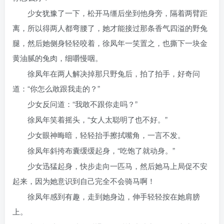
少女犹豫了一下，松开马缰后坐到他身旁，隔着两臂距
离，所以得两人都弯腰了，她才能接过那条香气四溢的野兔
腿，然后她侧身轻轻咬着，徐凤年一笑置之，也撕下一块金
黄油腻的兔肉，细嚼慢咽。
徐凤年在两人解决掉那只野兔后，拍了拍手，好奇问
道：“你怎么敢跟我走的？”
少女反问道：“我敢不跟你走吗？”
徐凤年笑着摇头，“女人太聪明了也不好。”
少女眼神晦暗，轻轻抬手擦拭嘴角，一言不发。
徐凤年斜挎布囊缓缓起身，“吃饱了就动身。”
少女迅猛起身，快步走向一匹马，然后她马上局促不安
起来，因为她意识到自己完全不会骑马啊！
徐凤年感到有趣，走到她身边，伸手轻轻按在她肩膀
上。