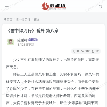
luoposhan.com
luoposhan.c
首页
雪中悍刀行
正文
《雪中悍刀行》番外 第八章
陈暖树
4月21日更新
0
582
12
少女王生在看到师父的眼神后，迅速关闭剑匣，重新无
声无息。
师徒二人正是徐凤年和王生，其实不算凑巧，徐凤年的
luoposhan.com
luoposhan.c
确要救人，不是什么观海徐氏的胭脂评女子，而是那个更换
了姓氏的少年，在祥符年间的早期，当时这个十来岁的孩子
应该姓孙才对，爷爷是西楚老太师孙希济。西楚复国的尾
声，大官子曹长卿死于太安城外，那位“女帝姜姒”殉国于西