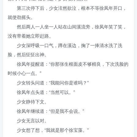
第三次停下后，少女泫然欲泣，根本不等徐凤年开口，
就使劲摇头。
然后两人一人坐一人站在山间溪流旁，徐凤年笑了笑，
没有带着她立即赶路。
少女深呼吸一口气，蹲在溪边，掬了一捧清水洗了洗
脸，然后怔怔出神。
徐凤年提醒道：“你那张生根面皮不够精良，下次洗脸的
时候小心一点。”
少女转头问道：“我能问你是谁吗？”
徐凤年点头道：“当然可以。”
少女静待下文。
徐凤年继续道：“但是我不会说。”
少女无言以对。
少女想了想，“我就是那个徐宝藻。”