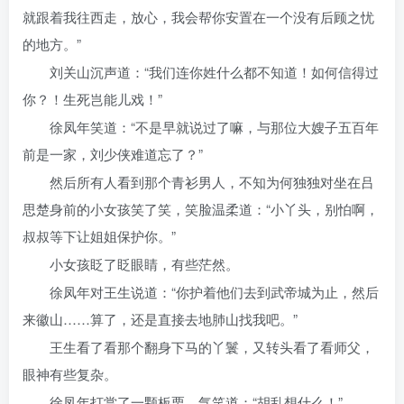
就跟着我往西走，放心，我会帮你安置在一个没有后顾之忧
的地方。”
刘关山沉声道：“我们连你姓什么都不知道！如何信得过
你？！生死岂能儿戏！”
徐凤年笑道：“不是早就说过了嘛，与那位大嫂子五百年
前是一家，刘少侠难道忘了？”
然后所有人看到那个青衫男人，不知为何独独对坐在吕
思楚身前的小女孩笑了笑，笑脸温柔道：“小丫头，别怕啊，
叔叔等下让姐姐保护你。”
小女孩眨了眨眼睛，有些茫然。
徐凤年对王生说道：“你护着他们去到武帝城为止，然后
来徽山……算了，还是直接去地肺山找我吧。”
王生看了看那个翻身下马的丫鬟，又转头看了看师父，
眼神有些复杂。
徐凤年打赏了一颗板栗，气笑道：“胡乱想什么！”