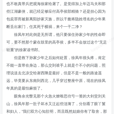
也不敢真带兵把观海徐家给屠了。是觉得加上年迈马夫和那
些江湖豪侠，就已经足够应付高亭侯部精骑？还是担心因为
包庇罪而被新离阳抄家灭族，所以干脆将隐姓埋名的少年果
断丢出家门，任其死于横祸，来个一干二净？
徐凤年对此倒是无所谓，他只要保住孙家少年的性命即
luoposhan.com
luoposhan.c
可，要不然那个蒙在鼓里的高亭侯，多半不会放过这个“无足
轻重”的徐家读书郎。
但是救下孙家少年之后如何处置，徐凤年很头疼，肯定
不能一直带在身边，那么交到谁手上就是个不小的问题，照
理说送去北凉交给谢西陲是最好，但是不是一般的路途遥
远，毕竟要从东南到西北，几乎穿过整座中原，现在的徐凤
年真的是最怕麻烦了。
眼角余光瞥见那个火急火燎唯恐功亏一篑的大剑堂刘关
山，徐凤年那一肚子坏水又泛起些涟漪了，分别看了眼丫鬟
和妇人，“我们双方心知肚明，而且既然姑娘你有了取舍，那