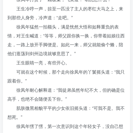
王生冷哼一声，掠至一匹没了主人的枣红大马之上，来
到那些人身旁，冷声道：“走吧。”
徐凤年猛然一拍额头，满是恍然大悟和如释重负的表
情，对王生喊道：“等等，师父跟你换一换，你带着姑娘往西
走，一路上放开手脚便是。如此一来，师父就能偷个懒，陪
他们逛荡到剑州边境就够意思了。”
王生眼睛一亮，有些开心。
可就在这个时候，那个走向徐凤年的丫鬟摇头道：“我只
跟着你。”
徐凤年耐心解释道：“我徒弟虽然年纪不大，但的确是位
高手，也绝不会随便丢下你。”
肌肤微黑相貌平平的少女依旧摇头道：“可我不是。我不
想死。”
徐凤年愣了愣，第一次意识到这个年轻女子，没自己想