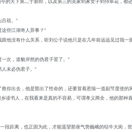
如今的天下第二于新郎，以及第三的吴家剑冢女子剑侍翠花，都
吕祖。”
过这些江湖奇人异事？”
我跟他没有什么关系，听刘公子说他只是在几年前远远见过我一面
过一次，道貌岸然的伪君子罢了。”
书人未必伪君子。”
了救你出去，他是豁出了性命的，还要冒着惹恼一道副节度使的
同乡读书人，在我看来是真的不容易，可谓孝义两全，他的那种
有一段距离，也正因为此，才能遥望那座气势巍峨的牯牛大岗，