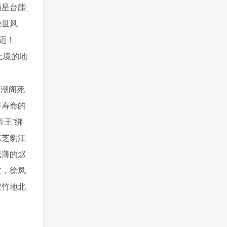
摘星台能
绝世风
迈！
止境的地
听潮阁死
年寿命的
王”绑
陈芝豹江
纸薄的赵
皮，徐凤
破竹地北