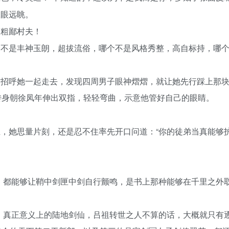
眯眼远眺。
的粗鄙村夫！
个不是丰神玉朗，超拔流俗，哪个不是风格秀整，高自标持，哪
才招呼她一起走去，发现四周男子眼神熠熠，就让她先行踩上那
转身朝徐凤年伸出双指，轻轻弯曲，示意他管好自己的眼睛。
，她思量片刻，还是忍不住率先开口问道：“你的徒弟当真能够
，都能够让鞘中剑匣中剑自行颤鸣，是书上那种能够在千里之外
，真正意义上的陆地剑仙，吕祖转世之人不算的话，大概就只有