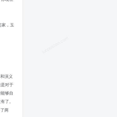
起家，玉
luoposhan.com
怪和演义
但是对于
些能够自
没有了。
买了两