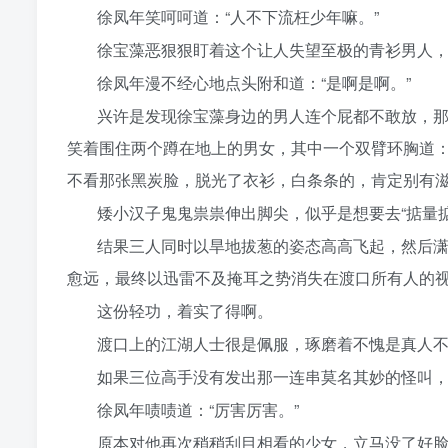
徐凤年笑呵呵道：“人不下流枉少年嘛。”
徐宝藻恶狠狠盯着这个让人失望至极的青衫男人，
徐凤年漫不经心地点头附和道：“是啊是啊。”
兴许是发现徐宝藻身边的男人连个屁都不敢放，
笑着围住两个蹲在地上的男女，其中一个双臂环胸道：
不看那张黑炭脸，脱光了衣衫，白条条的，肯定别有滋
矮小汉子鬼鬼祟祟伸出脚尖，似乎是想要去“掂量
结果三人同时以旱地拔葱的姿态高高飞起，然后
愈远，最终以迅雷不及掩耳之势消失在渡口所有人的
这份轻功，着实了得啊。
渡口上的江湖人士很是佩服，琢磨着不愧是真人
如果三位高手没有发出那一连串莫名其妙的怪叫
徐凤年啧啧道：“厉害厉害。”
原本对他再次稍稍刮目相看的少女，立马没了好脸