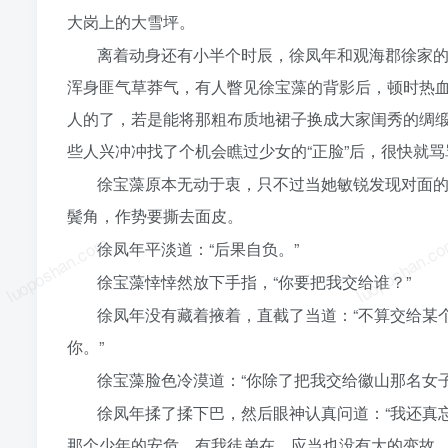
大岗上的大雪坪。
离着动身还有小半个时辰，徐凤年和观海郡徐家
浑身匪气草莽气，有人瞥见徐宝藻的背影后，顿时热
人的了，若是能将那粗布质地裙子换成大家闺秀的绸
些人兴冲冲找了个机会瞧过少女的“正脸”后，很快就
徐宝藻原本无动于衷，只不过当她敏锐发现对面
鬓角，作势要撕去面皮。
luoposhan.com
luoposhan.c
徐凤年平淡道：“后果自负。”
徐宝藻悻悻然放下手指，“你要把我交给谁？”
徐凤年没有藏着掖着，直截了当道：“不算交给某
你。”
徐宝藻脸色冷漠道：“你除了把我交给徽山那名女
徐凤年揉了揉下巴，然后眼神认真问道：“我还真
那个少年的安危，有我徒弟在，应当也没有大的变故