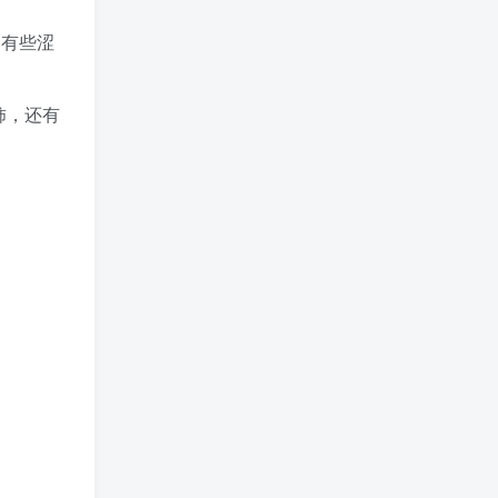
是有些涩
柿，还有
。