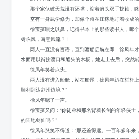
那个家伙破天荒没有还嘴，缩着肩头双手拢袖，
空有一身武学修为，却像个蹲在庄稼地盯着收成
徐宝藻嗤之以鼻，记得书本上的那些读书人，哪
树临风，写意风流？！
两人一直没有言语，直到渡船启航在即，徐凤年
水面用以衔接渡口和船头的木板，她走上去后，突然
徐凤年笑着点头。
两人没有进入船舱，站在船尾，徐凤年趴在栏杆上
顺利到达剑州边境？”
徐凤年嗯了一声。
徐宝藻又问：“你徒弟和那名背着长剑的年轻侠士
的陆地剑仙吗？”
徐凤年哭笑不得道：“那还差得远。一百年多年来