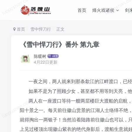
luoposhan.com
luoposhan.c
首页
烽火戏诸侯
剑
首页
雪中悍刀行
正文
《雪中悍刀行》番外 第九章
陈暖树
4月22日更新
一夜之间，两人就来到那条歙江的江畔渡口，已
如果不是为了照顾少女，甚至都不用等到天亮，
luoposhan.com
luoposhan.c
两人在一座渡口等待一艘两层楼巨大渡船的启航
阳十景之一。每天前往徽山赏景的江湖人士络绎不绝
就得掏出一两银子！当然沿着陆路前往徽山也可以，
上见过楼顶出现徽山紫衣的绝代身影后，渡船生意就