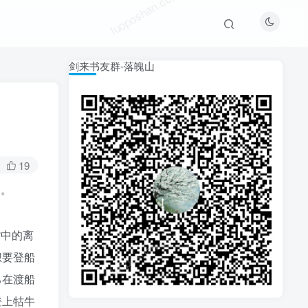
luoposhan.com
剑来书友群-落魄山
19
山。
luoposhan.com
嘴中的离
想要登船
己在渡船
登上牯牛