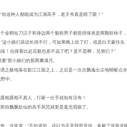
“你这种人都能成为江湖高手，老天爷真是瞎了眼！”
那个金鞘短刀汉子和身边两个魁梧男子都觉得保准是两颗软柿子
“这小娘们虽说长得不行，可如果晚上吹了灯，或是白天蒙住头
味！估摸着比起花魁也差不远了吧？是不是啊，兄弟们？”
掂量”那小娘们的那两瓣满月。
潇洒之极地落在歙江江面之上，之后是一次次飘逸出尘地蜻蜓点
视野中。
不露相露相不真人，行家一出手就知有没有！
，那份飘飘欲仙的高手风范就更是毫无瑕疵了。
色，冷笑道：“不知道的，还以为不是我而是你，多戴了张面皮呢