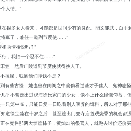
个人情。”
过在很多女人看来，可能都是世间少有的良配。能文能武，白手
将军了，兼任一道副节度使……”
om
luoposhan.com
情和两情相悦吗？”
不行，我怕一个忍不住……”
掉宋笠，然后广陵道副节度使就得换人了。
坑不拉屎，耽搁他们挣钱不是？
感到有些古怪，她也曾在闺阁之中偷偷看过些才子佳人、鬼神志
个几乎不曾走出过观海徐氏家门的少女，谈不上什么憧憬仰慕，
是一只笼中雀，只能日复一日吃着别人喂养的饵料，所以对于那
要知道徐宝藻在十岁之后，甚至连出门去寺庙道观烧香的机会都
贩正在兜售那两大箩筐柿子，黄灿灿的很喜人，就跑去讨价还价