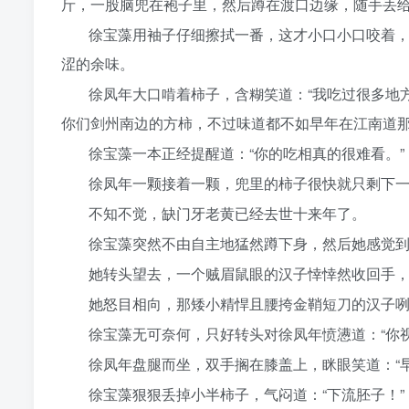
斤，一股脑兜在袍子里，然后蹲在渡口边缘，随手丢
徐宝藻用袖子仔细擦拭一番，这才小口小口咬着
涩的余味。
徐凤年大口啃着柿子，含糊笑道：“我吃过很多地
你们剑州南边的方柿，不过味道都不如早年在江南道那
徐宝藻一本正经提醒道：“你的吃相真的很难看。”
徐凤年一颗接着一颗，兜里的柿子很快就只剩下
不知不觉，缺门牙老黄已经去世十来年了。
徐宝藻突然不由自主地猛然蹲下身，然后她感觉
她转头望去，一个贼眉鼠眼的汉子悻悻然收回手
她怒目相向，那矮小精悍且腰挎金鞘短刀的汉子
徐宝藻无可奈何，只好转头对徐凤年愤懑道：“你视
徐凤年盘腿而坐，双手搁在膝盖上，眯眼笑道：“
徐宝藻狠狠丢掉小半柿子，气闷道：“下流胚子！”