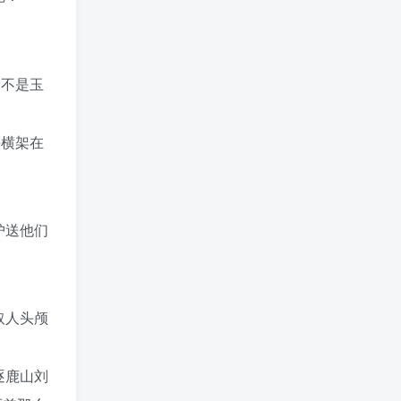
个不是玉
块横架在
护送他们
取人头颅
逐鹿山刘