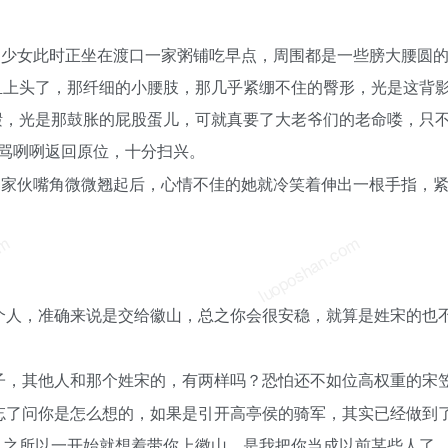
的少女此时正坐在渡口一家粥铺吃早点，周围都是一些膀大腰圆
血上头了，那纤细的小腰肢，那几乎紧绷不住的臀形，光是这背
缎，光是那鼓胀的屁股蛋儿，可就真要了大老爷们的老命喽，只
骂骂咧咧返回原位，十分扫兴。
的家伙嘴角微微翘起后，心情不佳的她就冷笑着伸出一根手指，
om
luoposhan.com
个人，准确来说是交给徽山，总之你会很安稳，就算是姓宋的也
子，其他人和那个姓宋的，有两样吗？恐怕还不如位高权重的宋笠
忘了问你是怎么想的，如果是引开高亭侯的骑军，其实已经做到
。之所以一开始就想着带你上徽山，是我把你当成以前某些人了