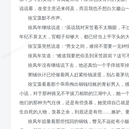
说说看，改变主意还来得及，而且我也不想白欠徽山一
徐宝藻默不作声。
徐凤年继续说道：“虽说我对宋笠看不太顺眼，不
年纪不算太大，官帽子却够大，都已经当上平字头的大
luoposhan.com
luoposhan.c
徐宝藻突然说道：“男女之间，难得不需要一见钟
徐凤年笑道：“难道我要把你丢到宋笠跟前？这可
徐凤年没有继续说下去，他还真怕一个手痒就宰
粥铺伙计已经催着两人赶紧给钱滚蛋，别占着茅
徐宝藻看着那个乖乖掏出铜钱结账的青衫男人，
小说，对于那种路见不平拔刀相助的江湖中人，她一
他们的那种为气任侠，还是有些羡慕，她觉得自己就
生自死的人物，羡慕之余，到底还是有些……嫉妒。
徐凤年掂量着那些找回的铜钱，瞥见不远处有小