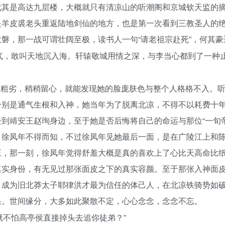
尤其是高达九层楼，大概就只有清凉山的听潮阁和京城钦天监的
是羊皮裘老头重返陆地剑仙的地方，也是第一次看到三教圣人的
磐，那一战可谓壮阔至极，读书人一句“请老祖宗赴死”，何其豪
气，敢叫天地沉入海。轩辕敬城用情之深，与李当心都到了一种
在粗劣，稍稍留心，就能发现她的脸庞肤色与整个人格格不入。
分别是通气生根和入神，她当年为了脱离北凉，不得不以耗费十
到靖安王赵珣身边，至于她是否后悔将自己的命运与那位“一旬帝
，徐凤年不得而知，不过徐凤年见她最后一面，是在广陵江上和
王，那一刻，徐凤年觉得舒羞大概是真的喜欢上了心比天高命比
真实身份，有无见过那张面皮之下的真实容颜。至于那张入神面
，成为旧北莽太子耶律洪才最为信任的体己人，在北凉铁骑势如
果。世间缘分，大多如此聚散不定，心心念念，念念不忘。
就不怕高亭侯直接掉头去追你徒弟？”