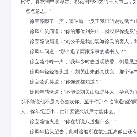
松涛、春秋剑甲李淳罡、桃花剑神邓太阿三人而已，
一点点意思。”
徐宝藻哦了一声，嘀咕道：“反正我只听说过武当山
徐凤年笑问道：“你的那位刘关山，就没跟你提及
徐宝藻皱眉道：“刘公子是我们观海徐氏的客人，
徐凤年问道：“那个退了两家亲事的读书人？”
徐宝藻冷哼一声，“我年少时去道观烧香，倒是见
徐凤年轻轻摇头道：“刘关山未必真侠义，那个读
徐宝藻讥笑道：“你连这都知道？”
徐凤年感慨道：“不能说刘关山就是坏人，毕竟为
以不能说他不是真心喜欢你。至于你那个临阵退缩的
人，你年纪还小，估计要很久以后才能体会。”
徐宝藻恼火道：“你在胡说八道些什么！”
徐凤年抬头望去，此时渡船所在歙江距离徽山还