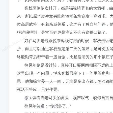
客栈两侧依次排开，都是福禄镇著名的大酒楼，
来，所以原本就生意兴隆的酒楼茶坊愈发一座难求。
位高层武将，有着亲戚关系，这才有了独自的门路，
很难喝得到，寻常百姓更是注定不会有这份口福了。
luoposhan.com
luoposhan.c
好在马夫老魏跟悦来客栈订房的时候，客栈告诉
折，而且可以通过客栈预定第二天的酒席，足可免去
络殷勤背后都带着一股自傲，比起瘦湖旁的那个饭庄
徐凤年倒是没计较，直接开口要两间相隔不远的
这里出现一个问题，悦来客栈只剩下了一间甲等房和
思，他和徐宝藻一人一间，无非是多出点钱，怎么都
死活不答应，只好作罢。
徐宝藻看着老马夫的离去，唉声叹气，貌似自言自
徐凤年笑道：“你想多了。”