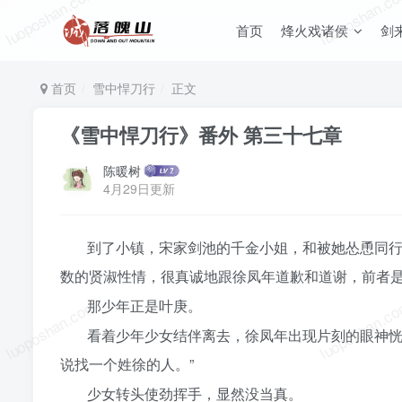
luoposhan.com
luoposhan.c
首页
烽火戏诸侯
剑
首页
雪中悍刀行
正文
《雪中悍刀行》番外 第三十七章
陈暖树
4月29日更新
到了小镇，宋家剑池的千金小姐，和被她怂恿同
数的贤淑性情，很真诚地跟徐凤年道歉和道谢，前者是
luoposhan.com
luoposhan.c
那少年正是叶庚。
看着少年少女结伴离去，徐凤年出现片刻的眼神恍
说找一个姓徐的人。”
少女转头使劲挥手，显然没当真。