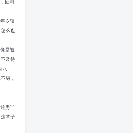
的，随叫
方年岁较
上怎么也
她像是被
迫不及待
有八
抹不堪，
是通房丫
，这辈子