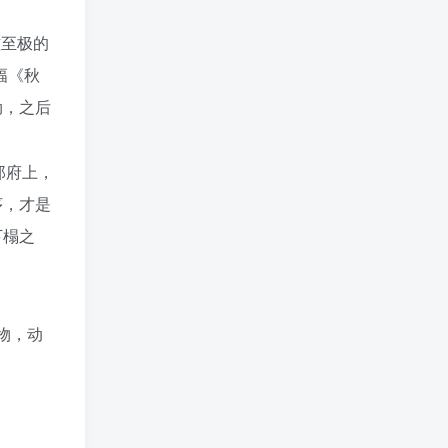
滥至极的
幅《秋
劫，之后
郎府上，
序，才是
下榻之
物，动