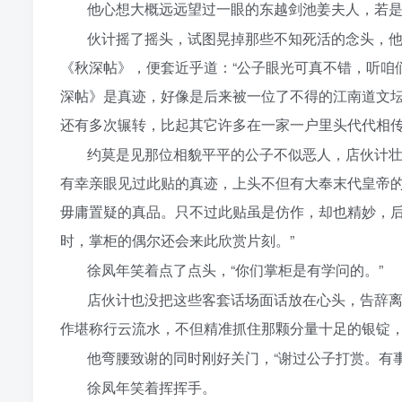
他心想大概远远望过一眼的东越剑池姜夫人，若
伙计摇了摇头，试图晃掉那些不知死活的念头，
《秋深帖》，便套近乎道：“公子眼光可真不错，听咱
深帖》是真迹，好像是后来被一位了不得的江南道文
还有多次辗转，比起其它许多在一家一户里头代代相传
约莫是见那位相貌平平的公子不似恶人，店伙计壮
有幸亲眼见过此贴的真迹，上头不但有大奉末代皇帝
毋庸置疑的真品。只不过此贴虽是仿作，却也精妙，
时，掌柜的偶尔还会来此欣赏片刻。”
徐凤年笑着点了点头，“你们掌柜是有学问的。”
店伙计也没把这些客套话场面话放在心头，告辞离
作堪称行云流水，不但精准抓住那颗分量十足的银锭
他弯腰致谢的同时刚好关门，“谢过公子打赏。有
徐凤年笑着挥挥手。