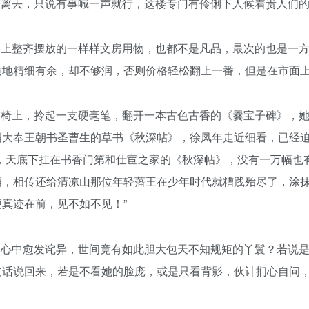
辞离去，只说有事喊一声就行，这楼专门有伶俐下人候着贵人们
桌上整齐摆放的一样样文房用物，也都不是凡品，最次的也是一
质地精细有余，却不够润，否则价格轻松翻上一番，但是在市面
。
交椅上，拎起一支硬毫笔，翻开一本古色古香的《爨宝子碑》，
幅大奉王朝书圣曹生的草书《秋深帖》，徐凤年走近细看，已经
，天底下挂在书香门第和仕宦之家的《秋深帖》，没有一万幅也
幅，相传还给清凉山那位年轻藩王在少年时代就糟践殆尽了，涂
真迹在前，见不如不见！”
。
，心中愈发诧异，世间竟有如此胆大包天不知规矩的丫鬟？若说
过话说回来，若是不看她的脸庞，或是只看背影，伙计扪心自问