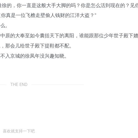
姓徐的，你一直是这般大手大脚的吗？你是怎么活到现在的？见
你真是一位飞檐走壁偷人钱财的江洋大盗？”
什么。
占中原的大奉至如今囊括天下的离阳，谁能跟那位少年世子殿下
流，那会儿给世子殿下提鞋都不配。
生不入京城的徐凤年没兴趣知晓。
THE END
喜欢就支持一下吧