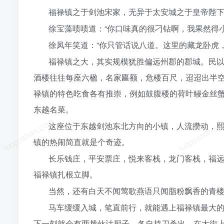
福禄镇之于剑池宋家，无异于太安城之于皇帝陛下
徐宝藻啧啧道：“你口味真的很刁钻啊，我果然得小
徐凤年笑道：“你只管话说八道。这里的藏龙卧虎
福禄镇之大，其实规模犹胜偏远州郡的郡城。民
酒楼往往每座六楹，名家匾额，危楼百尺，迢迢出半
禄镇的特色吃食各有推崇，例如鼓腹楼的荷叶鳗金丝
东越名菜。
luoposhan.com
luoposhan.c
这座位于东越剑池东北方向的小镇，人流攒动，
镇的热闹简直就是个奇迹。
长乐钱庄，平安票庄，悦来客栈，龙门客栈，福
福禄镇扎根立脚。
当然，还有白天不闻莺歌燕语只闻脂粉飘香的青
马车缓缓入城，笔直前行，就能遇上福禄镇最大
下一刻就会有两拨伙计厨子，各自持刀杀出，在大街