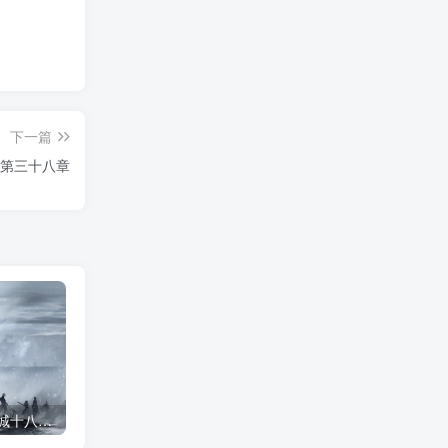
下一篇
 第三十八章
雪中悍刀行插画丨拒北城十八宗师
雪中悍刀行系列插图-潇湘过客莫念