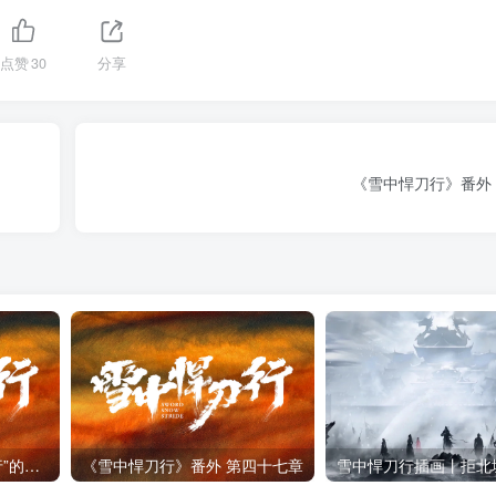
点赞
30
分享
《雪中悍刀行》番外
烽火戏诸侯：构建“雪中行”的小说世界
《雪中悍刀行》番外 第四十七章