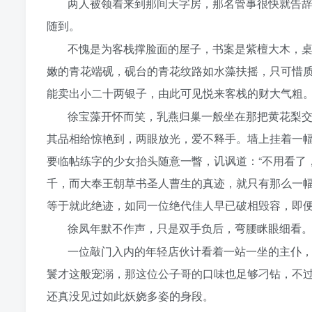
两人被领着来到那间天字房，那名管事很快就告
随到。
不愧是为客栈撑脸面的屋子，书案是紫檀大木，
嫩的青花端砚，砚台的青花纹路如水藻扶摇，只可惜
能卖出小二十两银子，由此可见悦来客栈的财大气粗
徐宝藻开怀而笑，乳燕归巢一般坐在那把黄花梨
其品相给惊艳到，两眼放光，爱不释手。墙上挂着一
要临帖练字的少女抬头随意一瞥，讥讽道：“不用看了
千，而大奉王朝草书圣人曹生的真迹，就只有那么一
等于就此绝迹，如同一位绝代佳人早已破相毁容，即便
徐凤年默不作声，只是双手负后，弯腰眯眼细看
一位敲门入内的年轻店伙计看着一站一坐的主仆
鬟才这般宠溺，那这位公子哥的口味也足够刁钻，不
还真没见过如此妖娆多姿的身段。