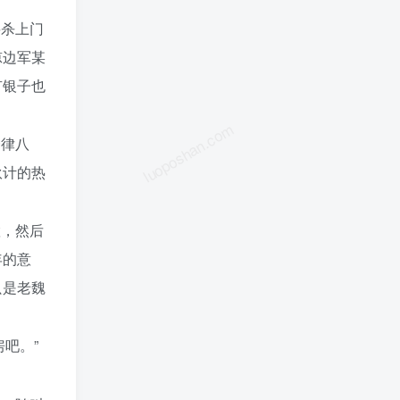
要杀上门
凉边军某
有银子也
luoposhan.com
一律八
伙计的热
置，然后
年的意
只是老魏
吧。”