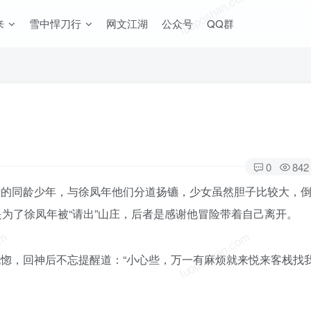
om
luoposhan.com
来
雪中悍刀行
网文江湖
公众号
QQ群
0
842
行的同龄少年，与徐凤年他们分道扬镳，少女虽然胆子比较大，
为了徐凤年被“请出”山庄，后者是感谢他冒险带着自己离开。
om
luoposhan.com
惚，回神后不忘提醒道：“小心些，万一有麻烦就来悦来客栈找