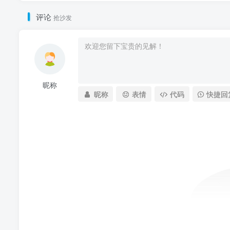
评论
抢沙发
昵称
昵称
表情
代码
快捷回