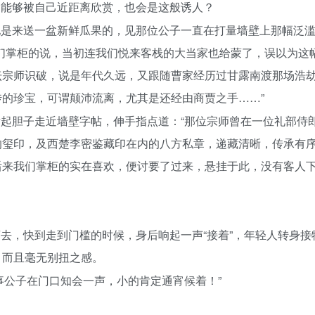
是能够被自己近距离欣赏，也会是这般诱人？
他是来送一盆新鲜瓜果的，见那位公子一直在打量墙壁上那幅泛
们掌柜的说，当初连我们悦来客栈的大当家也给蒙了，误以为这
坛宗师识破，说是年代久远，又跟随曹家经历过甘露南渡那场浩
的珍宝，可谓颠沛流离，尤其是还经由商贾之手……”
起胆子走近墙壁字帖，伸手指点道：“那位宗师曾在一位礼部侍
的玺印，及西楚李密鉴藏印在内的八方私章，递藏清晰，传承有
后来我们掌柜的实在喜欢，便讨要了过来，悬挂于此，没有客人
去，快到走到门槛的时候，身后响起一声“接着”，年轻人转身接
，而且毫无别扭之感。
事公子在门口知会一声，小的肯定通宵候着！”