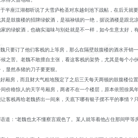
由于半座江湖都听说了大雪庐枪圣对东越剑池下战帖，在后天就
尤其是鼓腹楼的招牌绿蚁酒，是福禄镇的一绝，据说酒楼是跟北
他家的绿蚁酒，也确实滋味与别处就是不一样，如今生意太好，
om
luoposhan.com
老魏只要订了他们客栈的上等房，那么在隔壁鼓腹楼的酒水开销
等候之苦。老魏不敢擅自主张，看这客栈的架势，尤其是每个小
子，显然杀猪的刀子要更狠。
上好厢房，而且财大气粗地预定了之后三天每天两顿的鼓腹楼位
一间价格惊人的天字号厢房，两者不在一个楼层，原本依照徐凤
能让客栈再给老魏挤出一间来，天底下哪有银子摆不平的事情？
语道：“老魏也太不懂察言观色了。某人就等着他占住那间甲等房