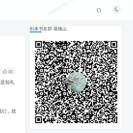
luoposhan.com
剑来书友群-落魄山
30
倒是知礼
luoposhan.com
我们，就