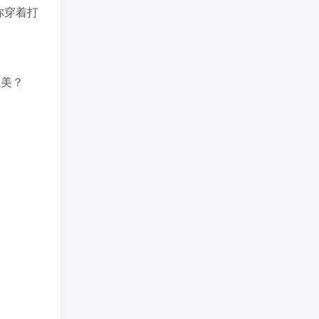
你穿着打
媲美？