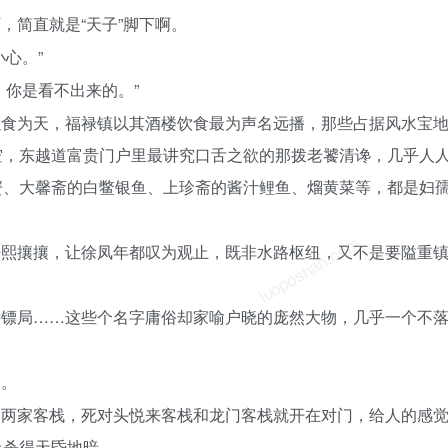
，简直就是“天子”脚下啊。
心。”
，你是看不出来的。”
以食为天，福禄镇以其酒楼饮食最为声名远播，那些占据风水宝
空，东越道富贵门户里最讲究口舌之欲的那拨老饕清谗，几乎人
蟹、大馨斋的白鳖银鱼、上珍斋的酱汁鲤鱼、熘黄菜等，都是妇
om
luoposhan.com
熙熙攘攘，让徐凤年都叹为观止，既非水路枢纽，又不是要隘重
远镖局……这些个名字庸俗却家喻户晓的庞然大物，几乎一个不
楼。
的两家客栈，死对头悦来客栈和龙门客栈就开在对门，给人的感
上杀得天昏地暗。