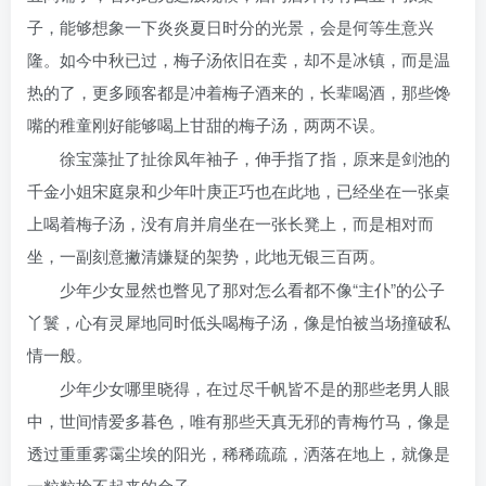
子，能够想象一下炎炎夏日时分的光景，会是何等生意兴
隆。如今中秋已过，梅子汤依旧在卖，却不是冰镇，而是温
热的了，更多顾客都是冲着梅子酒来的，长辈喝酒，那些馋
嘴的稚童刚好能够喝上甘甜的梅子汤，两两不误。
徐宝藻扯了扯徐凤年袖子，伸手指了指，原来是剑池的
千金小姐宋庭泉和少年叶庚正巧也在此地，已经坐在一张桌
上喝着梅子汤，没有肩并肩坐在一张长凳上，而是相对而
坐，一副刻意撇清嫌疑的架势，此地无银三百两。
少年少女显然也瞥见了那对怎么看都不像“主仆”的公子
丫鬟，心有灵犀地同时低头喝梅子汤，像是怕被当场撞破私
情一般。
少年少女哪里晓得，在过尽千帆皆不是的那些老男人眼
中，世间情爱多暮色，唯有那些天真无邪的青梅竹马，像是
透过重重雾霭尘埃的阳光，稀稀疏疏，洒落在地上，就像是
一粒粒捡不起来的金子。