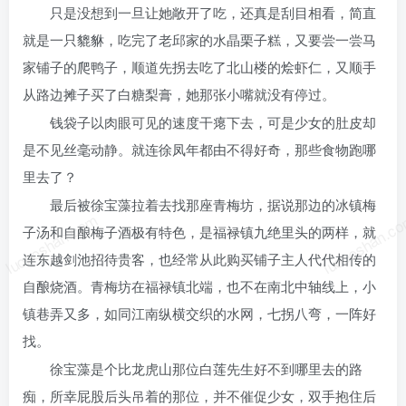
只是没想到一旦让她敞开了吃，还真是刮目相看，简直
就是一只貔貅，吃完了老邱家的水晶栗子糕，又要尝一尝马
家铺子的爬鸭子，顺道先拐去吃了北山楼的烩虾仁，又顺手
从路边摊子买了白糖梨膏，她那张小嘴就没有停过。
钱袋子以肉眼可见的速度干瘪下去，可是少女的肚皮却
是不见丝毫动静。就连徐凤年都由不得好奇，那些食物跑哪
里去了？
最后被徐宝藻拉着去找那座青梅坊，据说那边的冰镇梅
luoposhan.com
luoposhan.c
子汤和自酿梅子酒极有特色，是福禄镇九绝里头的两样，就
连东越剑池招待贵客，也经常从此购买铺子主人代代相传的
自酿烧酒。青梅坊在福禄镇北端，也不在南北中轴线上，小
镇巷弄又多，如同江南纵横交织的水网，七拐八弯，一阵好
找。
徐宝藻是个比龙虎山那位白莲先生好不到哪里去的路
痴，所幸屁股后头吊着的那位，并不催促少女，双手抱住后