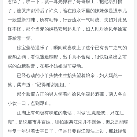
惹恼了，啪一下，就一耳光摔在了哥哥脸上，把他给打懵
了，连哭声都滞后了许久，缩在娘亲怀里的妹妹像是没事儿
一般重新打盹，所有动静，行云流水一气呵成。夫妇对此见
怪不怪，那个当爹的娴熟安慰起儿子，妇人则对徐凤年徐宝
藻歉意一笑。
徐宝藻给逗乐了，瞬间就喜欢上了这个已有食牛之气的
虎豹之驹，看似迷迷瞪瞪，出手真不含糊，很快就拿出之前
买的白糖梨膏，在那小姑娘眼前晃动。
已经心动的小丫头怯生生抬头望着娘亲，妇人嫣然一
笑，柔声道：“记得谢谢姐姐。”
那个脸庞方正的男人笑着向徐凤年端起酒碗，两人各自
小饮一口，点到即止。
江湖上有句极有味道的老话，叫做“江湖险恶，只在江
湖”，是说那市井百姓，哪怕距离江湖并不遥远，但总是能够
年复一年过着太平日子，但是只要跟江湖沾上边，那就经常