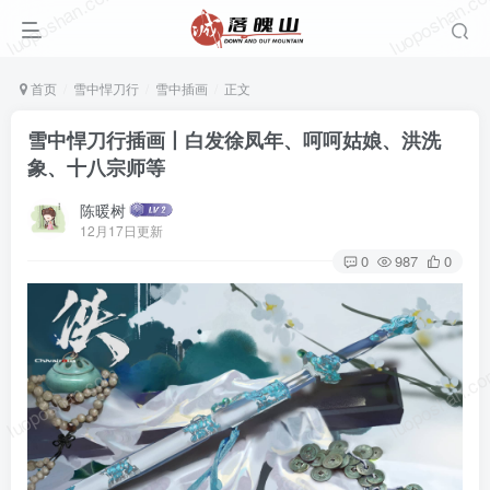
luoposhan.com
luoposhan.c
首页
雪中悍刀行
雪中插画
正文
雪中悍刀行插画丨白发徐凤年、呵呵姑娘、洪洗
象、十八宗师等
陈暖树
12月17日更新
0
987
0
luoposhan.com
luoposhan.c