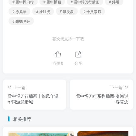
# 雪中悍刀行
# 雪中插画
# 雪中悍刀行插画
# 鉡兩
# 徐凤年
# 徐脂虎
# 洪洗象
# 十八宗师
# 骑鹤飞升
喜欢就支持一下吧
点赞
0
分享
上一篇
下一篇
雪中悍刀行插画丨徐凤年温
雪中悍刀行系列插图-潇湘过
华同游武帝城
客莫念
相关推荐