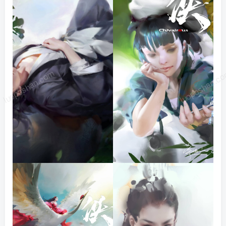
luoposhan.com
luoposhan.c