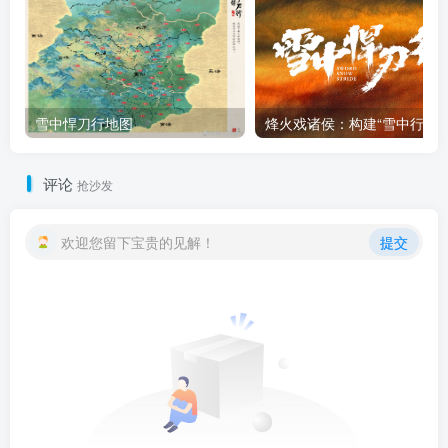
雪中悍刀行地图
烽火戏诸侯：
评论
抢沙发
欢迎您留下宝贵的见解！
提交