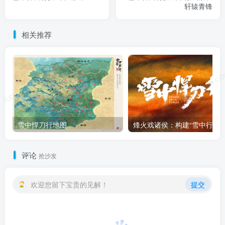
轩辕青锋
相关推荐
luoposhan.com
luoposhan.c
雪中悍刀行地图
烽火戏诸侯：
评论
抢沙发
欢迎您留下宝贵的见解！
提交