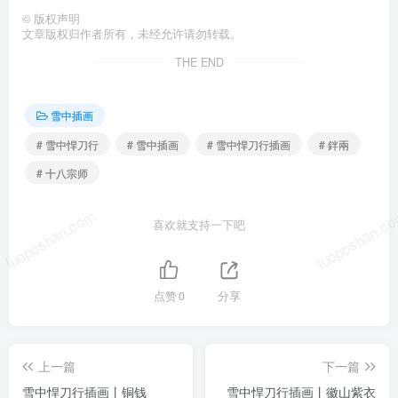
©
版权声明
文章版权归作者所有，未经允许请勿转载。
THE END
雪中插画
# 雪中悍刀行
# 雪中插画
# 雪中悍刀行插画
# 鉡兩
# 十八宗师
luoposhan.com
luoposhan.c
喜欢就支持一下吧
点赞
0
分享
上一篇
下一篇
雪中悍刀行插画丨铜钱
雪中悍刀行插画丨徽山紫衣