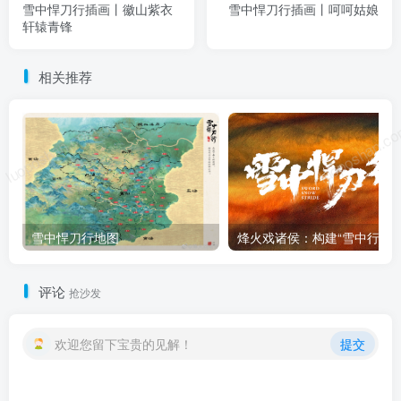
雪中悍刀行插画丨徽山紫衣
雪中悍刀行插画丨呵呵姑娘
轩辕青锋
相关推荐
luoposhan.com
luoposhan.c
雪中悍刀行地图
烽火戏诸侯：
评论
抢沙发
欢迎您留下宝贵的见解！
提交