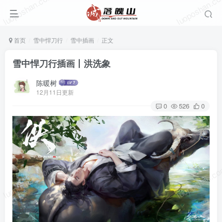
luoposhan.com
luoposhan.c
首页
雪中悍刀行
雪中插画
正文
雪中悍刀行插画丨洪洗象
陈暖树
12月11日更新
0
526
0
luoposhan.com
luoposhan.c