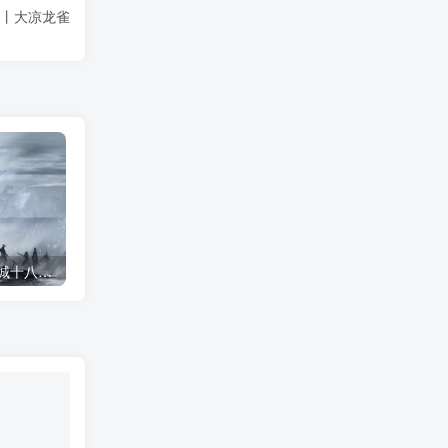
丨大凉龙雀
雪中悍刀行插画丨拒北城十八宗师
雪中悍刀行系列插图-潇湘过客莫念