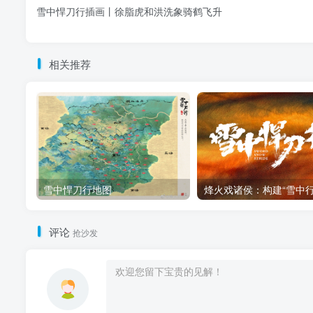
雪中悍刀行插画丨徐脂虎和洪洗象骑鹤飞升
相关推荐
雪中悍刀行地图
评论
抢沙发