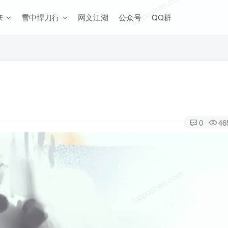
om
luoposhan.com
来
雪中悍刀行
网文江湖
公众号
QQ群
0
46
om
luoposhan.com