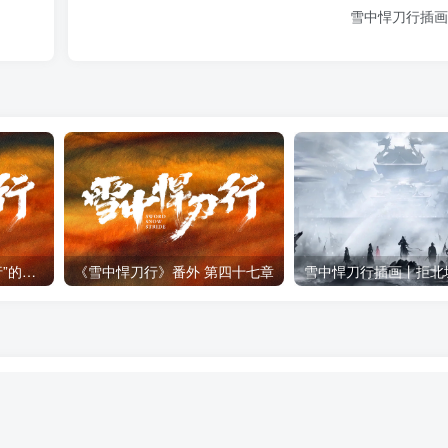
雪中悍刀行插画
烽火戏诸侯：构建“雪中行”的小说世界
《雪中悍刀行》番外 第四十七章