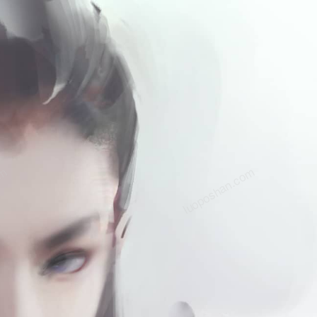
om
luoposhan.com