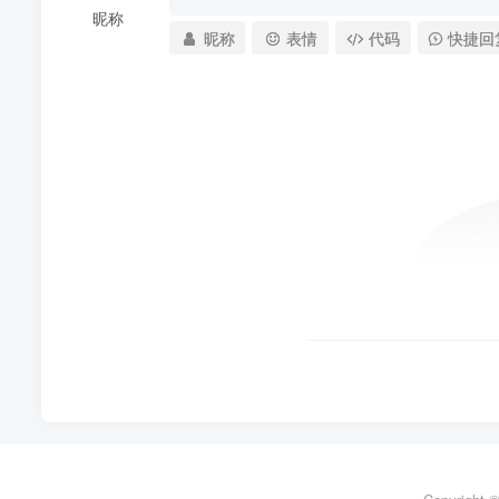
昵称
昵称
表情
代码
快捷回