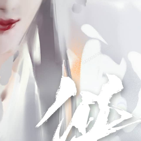
om
luoposhan.com